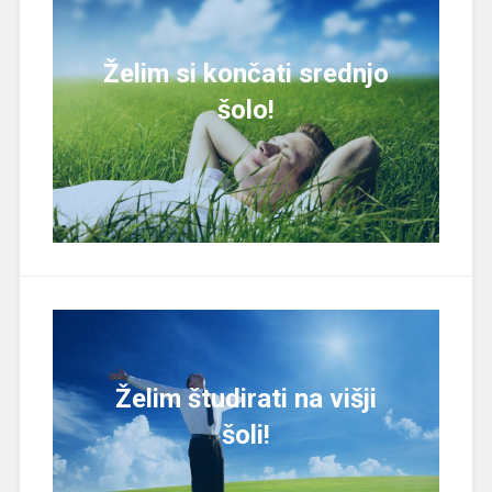
Želim si končati srednjo
šolo!
Želim študirati na višji
šoli!