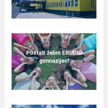
Postati želim ERUDIO
gimnazijec!