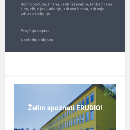
dobro počutje
,
hrana
,
izobraževanje
,
lahka hrana
,
ribe
,
ribje jedi
,
učenje
,
zdrava hrana
,
zdravje
,
zdravo življenje
Prejšnja objava
Naslednja objava
Želim spoznati ERUDIO!