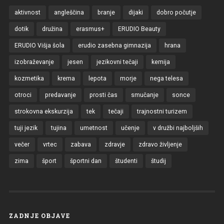
aktivnost
angleščina
branje
dijaki
dobro počutje
dotik
družina
erasmus+
ERUDIO Beauty
ERUDIO Višja šola
erudio zasebna gimnazija
hrana
izobraževanje
jesen
jezikovni tečaji
kemija
kozmetika
krema
lepota
morje
nega telesa
otroci
predavanje
prosti čas
smučanje
sonce
strokovna ekskurzija
tek
tečaji
trajnostni turizem
tuji jezik
tujina
umetnost
učenje
v družbi najboljših
večer
vrtec
zabava
zdravje
zdravo življenje
zima
šport
športni dan
študenti
študij
ZADNJE OBJAVE