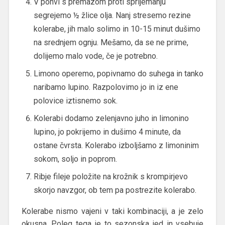
V ponvi s premazom proti sprijemanju
segrejemo ½ žlice olja. Nanj stresemo rezine
kolerabe, jih malo solimo in 10-15 minut dušimo
na srednjem ognju. Mešamo, da se ne prime,
dolijemo malo vode, če je potrebno.
Limono operemo, popivnamo do suhega in tanko
naribamo lupino. Razpolovimo jo in iz ene
polovice iztisnemo sok.
Kolerabi dodamo zelenjavno juho in limonino
lupino, jo pokrijemo in dušimo 4 minute, da
ostane čvrsta. Kolerabo izboljšamo z limoninim
sokom, soljo in poprom.
Ribje fileje položite na krožnik s krompirjevo
skorjo navzgor, ob tem pa postrezite kolerabo.
Kolerabe nismo vajeni v taki kombinaciji, a je zelo
okusna. Poleg tega je to sezonska jed in vsebuje