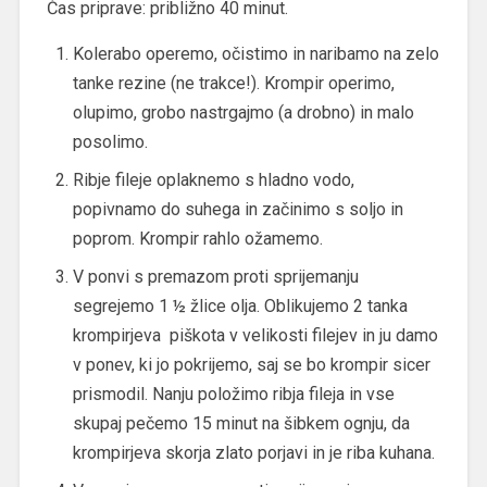
Čas priprave: približno 40 minut.
Kolerabo operemo, očistimo in naribamo na zelo
tanke rezine (ne trakce!). Krompir operimo,
olupimo, grobo nastrgajmo (a drobno) in malo
posolimo.
Ribje fileje oplaknemo s hladno vodo,
popivnamo do suhega in začinimo s soljo in
poprom. Krompir rahlo ožamemo.
V ponvi s premazom proti sprijemanju
segrejemo 1 ½ žlice olja. Oblikujemo 2 tanka
krompirjeva piškota v velikosti filejev in ju damo
v ponev, ki jo pokrijemo, saj se bo krompir sicer
prismodil. Nanju položimo ribja fileja in vse
skupaj pečemo 15 minut na šibkem ognju, da
krompirjeva skorja zlato porjavi in je riba kuhana.