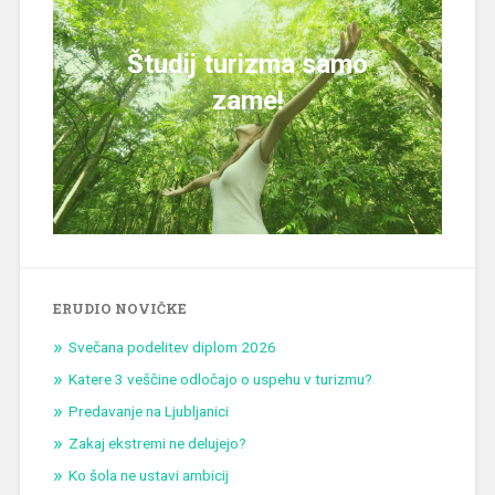
Študij turizma samo
zame!
ERUDIO NOVIČKE
Svečana podelitev diplom 2026
Katere 3 veščine odločajo o uspehu v turizmu?
Predavanje na Ljubljanici
Zakaj ekstremi ne delujejo?
Ko šola ne ustavi ambicij