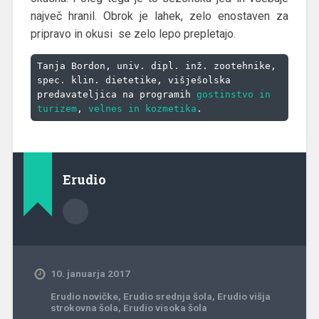
največ hranil. Obrok je lahek, zelo enostaven za
pripravo in okusi se zelo lepo prepletajo.
Tanja Bordon, univ. dipl. inž. zootehnike, 
spec. klin. dietetike, višješolska 
predavateljica na programih 
gostinstvo in 
turizem
, 
velnes in kozmetika
.
Erudio
10. januarja 2017
Erudio novičke
,
Erudio srednja šola
,
Erudio višja
strokovna šola
,
Erudio visoka šola