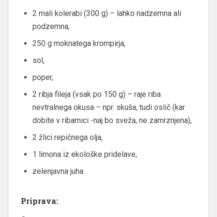
2 mali kolerabi (300 g) – lahko nadzemna ali
podzemna,
250 g moknatega krompirja,
sol,
poper,
2 ribja fileja (vsak po 150 g) – raje riba
nevtralnega okusa – npr. skuša, tudi oslič (kar
dobite v ribarnici -naj bo sveža, ne zamrznjena),
2 žlici repičnega olja,
1 limona iz ekološke pridelave,
zelenjavna juha.
Priprava: