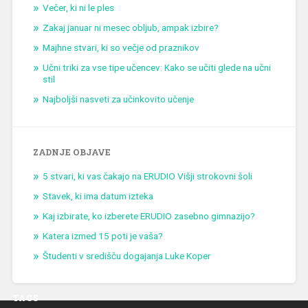
Večer, ki ni le ples
Zakaj januar ni mesec obljub, ampak izbire?
Majhne stvari, ki so večje od praznikov
Učni triki za vse tipe učencev: Kako se učiti glede na učni
stil
Najboljši nasveti za učinkovito učenje
ZADNJE OBJAVE
5 stvari, ki vas čakajo na ERUDIO Višji strokovni šoli
Stavek, ki ima datum izteka
Kaj izbirate, ko izberete ERUDIO zasebno gimnazijo?
Katera izmed 15 poti je vaša?
Študenti v središču dogajanja Luke Koper
TAGS