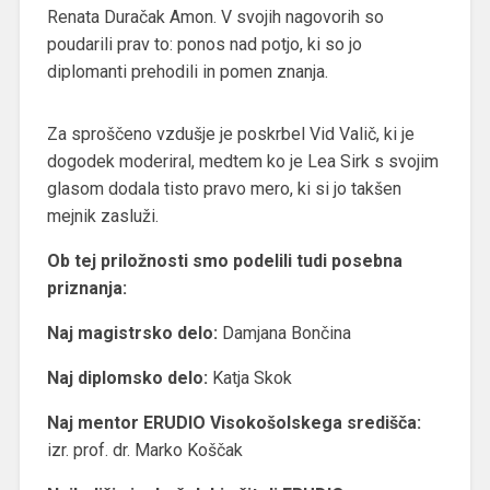
Renata Duračak Amon. V svojih nagovorih so
poudarili prav to: ponos nad potjo, ki so jo
diplomanti prehodili in pomen znanja.
Za sproščeno vzdušje je poskrbel Vid Valič, ki je
dogodek moderiral, medtem ko je Lea Sirk s svojim
glasom dodala tisto pravo mero, ki si jo takšen
mejnik zasluži.
Ob tej priložnosti smo podelili tudi posebna
priznanja:
Naj magistrsko delo:
Damjana Bončina
Naj diplomsko delo:
Katja Skok
Naj mentor ERUDIO Visokošolskega središča:
izr. prof. dr. Marko Koščak