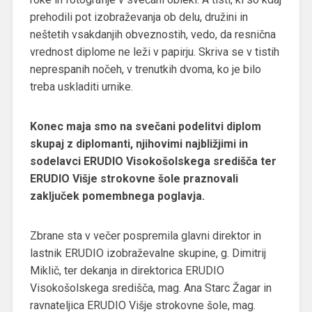
prehodili pot izobraževanja ob delu, družini in
neštetih vsakdanjih obveznostih, vedo, da resnična
vrednost diplome ne leži v papirju. Skriva se v tistih
neprespanih nočeh, v trenutkih dvoma, ko je bilo
treba uskladiti urnike.
Konec maja smo na svečani podelitvi diplom
skupaj z diplomanti, njihovimi najbližjimi in
sodelavci ERUDIO Visokošolskega središča ter
ERUDIO Višje strokovne šole praznovali
zaključek pomembnega poglavja.
Zbrane sta v večer pospremila glavni direktor in
lastnik ERUDIO izobraževalne skupine, g. Dimitrij
Miklič, ter dekanja in direktorica ERUDIO
Visokošolskega središča, mag. Ana Starc Žagar in
ravnateljica ERUDIO Višje strokovne šole, mag.