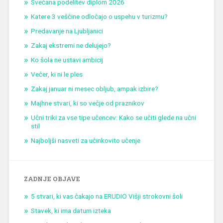
Svečana podelitev diplom 2026
Katere 3 veščine odločajo o uspehu v turizmu?
Predavanje na Ljubljanici
Zakaj ekstremi ne delujejo?
Ko šola ne ustavi ambicij
Večer, ki ni le ples
Zakaj januar ni mesec obljub, ampak izbire?
Majhne stvari, ki so večje od praznikov
Učni triki za vse tipe učencev: Kako se učiti glede na učni
stil
Najboljši nasveti za učinkovito učenje
ZADNJE OBJAVE
5 stvari, ki vas čakajo na ERUDIO Višji strokovni šoli
Stavek, ki ima datum izteka