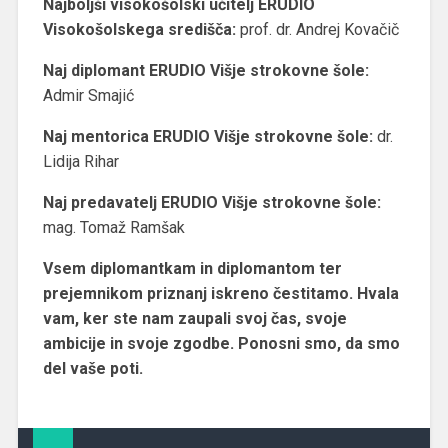
Najboljši visokošolski učitelj ERUDIO
Visokošolskega središča:
prof. dr. Andrej Kovačič
Naj diplomant ERUDIO Višje strokovne šole:
Admir Smajić
Naj mentorica ERUDIO Višje strokovne šole:
dr.
Lidija Rihar
Naj predavatelj ERUDIO Višje strokovne šole:
mag. Tomaž Ramšak
Vsem diplomantkam in diplomantom ter
prejemnikom priznanj iskreno čestitamo. Hvala
vam, ker ste nam zaupali svoj čas, svoje
ambicije in svoje zgodbe. Ponosni smo, da smo
del vaše poti.