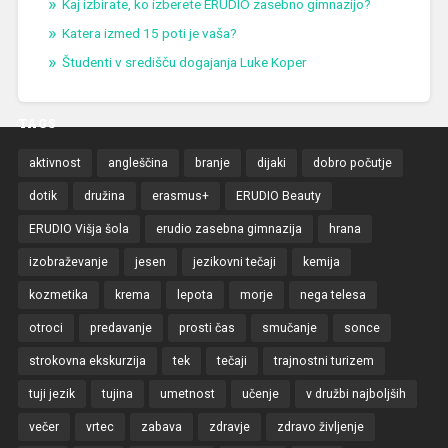
Kaj izbirate, ko izberete ERUDIO zasebno gimnazijo?
Katera izmed 15 poti je vaša?
Študenti v središču dogajanja Luke Koper
TAGS
aktivnost
angleščina
branje
dijaki
dobro počutje
dotik
družina
erasmus+
ERUDIO Beauty
ERUDIO Višja šola
erudio zasebna gimnazija
hrana
izobraževanje
jesen
jezikovni tečaji
kemija
kozmetika
krema
lepota
morje
nega telesa
otroci
predavanje
prosti čas
smučanje
sonce
strokovna ekskurzija
tek
tečaji
trajnostni turizem
tuji jezik
tujina
umetnost
učenje
v družbi najboljših
večer
vrtec
zabava
zdravje
zdravo življenje