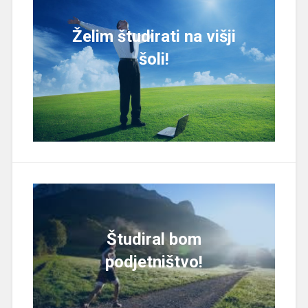
Želim študirati na višji
šoli!
Študiral bom
podjetništvo!