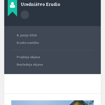
Uredništvo Erudio
8. junija 2026
Erudio novičke
Prejšnja objava
Naslednja objava