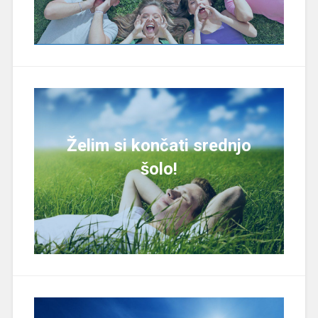
Želim si končati srednjo
šolo!