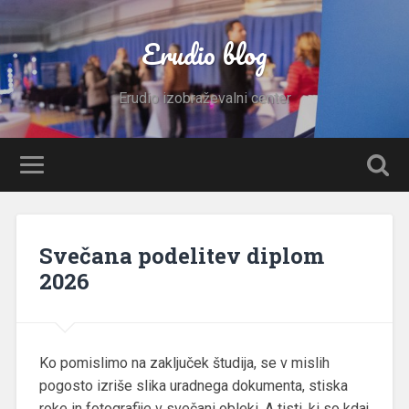
Erudio blog
Erudio izobraževalni center
Svečana podelitev diplom
2026
Ko pomislimo na zaključek študija, se v mislih
pogosto izriše slika uradnega dokumenta, stiska
roke in fotografije v svečani obleki. A tisti, ki so kdaj