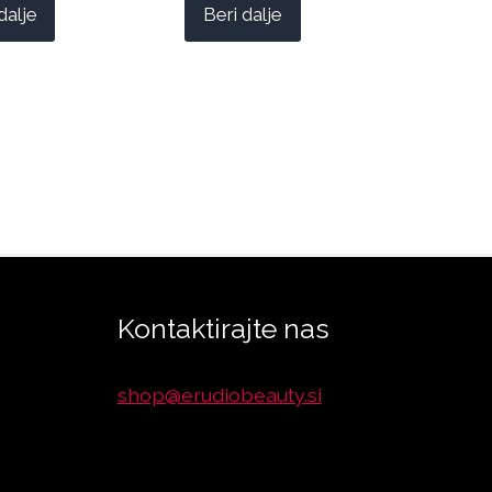
dalje
Beri dalje
Kontaktirajte nas
shop@erudiobeauty.si