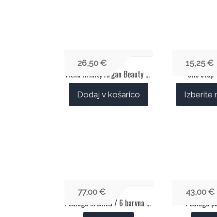
26,50
€
15,25
€
Vitha Krinity Argan Beauty Oil
One step 
Dodaj v košarico
Izberite
77,00
€
43,00
€
Podlaga kremna / 6 barvna paleta / EB.100
Podlaga p