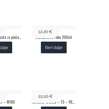
12,20
€
Cosmonails pinceta za pinčanje
Razkužilo za roke 200ml
dalje
Beri dalje
22,00
€
uff – M180
Korektor kremni – T5 – REFT5 – trio