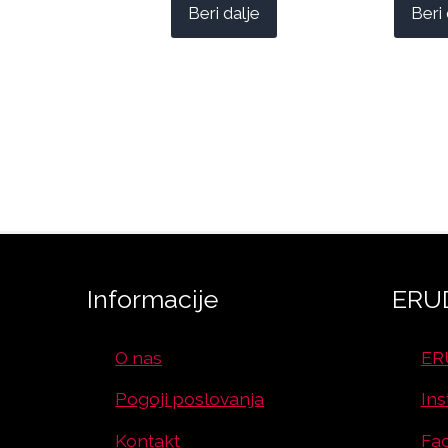
Beri dalje
Beri 
Informacije
ERUD
O nas
ER
Pogoji poslovanja
In
Kontakt
Fa