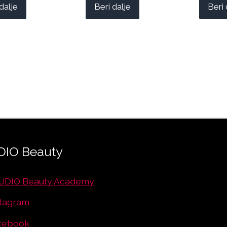
dalje
Beri dalje
Beri 
IO Beauty
UDIO Beauty Academy
stagram
cebook