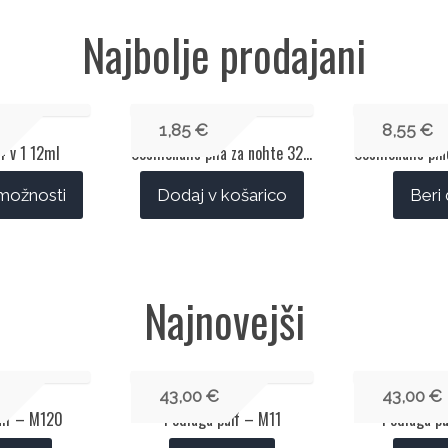
Najbolje prodajani
1,85
€
8,55
€
4 v 1 12ml
Cosmonails pila za nohte 320/320
 možnosti
Dodaj v košarico
Beri 
Najnovejši
43,00
€
43,00
€
uff – M120
Podlaga puff – M11
Podlaga p